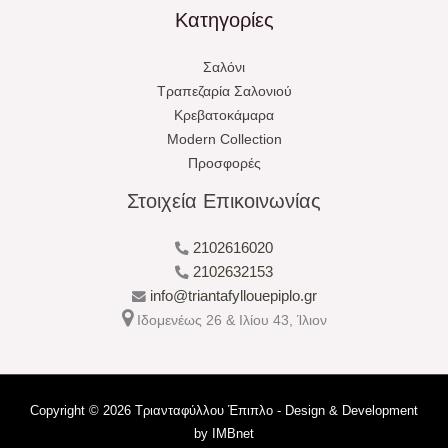
Κατηγορίες
Σαλόνι
Τραπεζαρία Σαλονιού
Κρεβατοκάμαρα
Modern Collection
Προσφορές
Στοιχεία Επικοινωνίας
2102616020
2102632153
info@triantafyllouepiplo.gr
Ιδομενέως 26 & Ιλίου 43, Ίλιον
Copyright © 2026 Τριανταφύλλου Έπιπλο - Design & Development
by
IMBnet