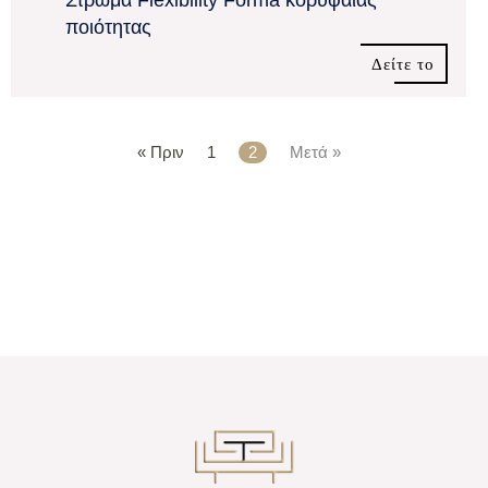
Στρώμα Flexibility Forma κορυφαίας
ποιότητας
Δείτε το
« Πριν
1
2
Μετά »