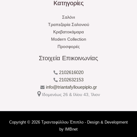
Κατηγορίες
Σαλόνι
Τραπεζαρία Σαλονιού
Κρεβατοκάμαρα
Modern Collection
Προσφορές
Στοιχεία Επικοινωνίας
2102616020
2102632153
info@triantafyllouepiplo.gr
Ιδομενέως 26 & Ιλίου 43, Ίλιον
Copyright © 2026 Τριανταφύλλου Έπιπλο - Design & Development
by
IMBnet