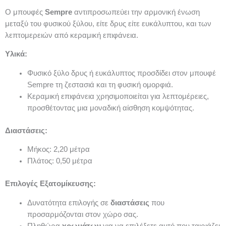
Ο μπουφές
Sempre
αντιπροσωπεύει την αρμονική ένωση
μεταξύ του φυσικού ξύλου, είτε δρυς είτε ευκάλυπτου, και των
λεπτομερειών από κεραμική επιφάνεια.
Υλικά:
Φυσικό ξύλο δρυς ή ευκάλυπτος προσδίδει στον μπουφέ
Sempre τη ζεστασιά και τη φυσική ομορφιά.
Κεραμική επιφάνεια χρησιμοποιείται για λεπτομέρειες,
προσθέτοντας μια μοναδική αίσθηση κομψότητας.
Διαστάσεις:
Μήκος: 2,20 μέτρα
Πλάτος: 0,50 μέτρα
Επιλογές Εξατομίκευσης:
Δυνατότητα επιλογής σε
διαστάσεις
που
προσαρμόζονται στον χώρο σας.
Πληθώρα
χρωμάτων
για να επιλέξετε αυτό που ταιριάζει