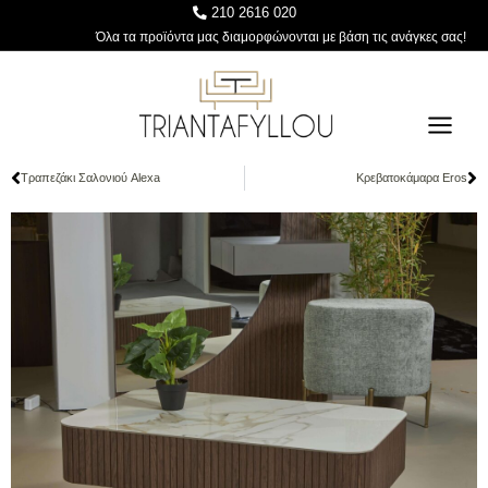
Skip
210 2616 020
to
Όλα τα προϊόντα μας διαμορφώνονται με βάση τις ανάγκες σας!
content
Prev
Ne
Τραπεζάκι Σαλονιού Alexa
Κρεβατοκάμαρα Eros